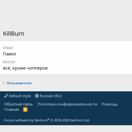
KillBurn
Имя
Павел
Мото
всё, кроме чопперов
Пользователи
Default style
Russian (RU)
Обратная связь
Политика конфиденциальности
Помощь
Главная
R
S
S
®
Forum software by XenForo
© 2010-2020 XenForo Ltd.