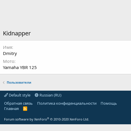
Kidnapper
Имя
Dmitry
Мото
Yamaha YBR 125
Пользователи
Default style
Russian (RU)
Обратная связь
Политика конфиденциальности
Помощь
Главная
R
S
S
®
Forum software by XenForo
© 2010-2020 XenForo Ltd.