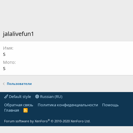
jalalivefun1
Имя
S
Мото
S
Пользователи
Default style
Russian (RU)
Обратная связь
Политика конфиденциальности
Помощь
Главная
R
S
S
®
Forum software by XenForo
© 2010-2020 XenForo Ltd.