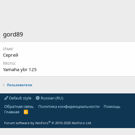
gord89
Имя
Сергей
Мото
Yamaha ybr 125
Пользователи
Default style
Russian (RU)
Обратная связь
Политика конфиденциальности
Помощь
Главная
R
S
S
®
Forum software by XenForo
© 2010-2020 XenForo Ltd.