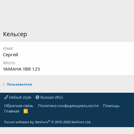
Кельсер
Имя
Сергей
Мото
YAMAHA YBR 125
Пользователи
Default style
Russian (RU)
Обратная связь
Политика конфиденциальности
Помощь
Главная
R
S
S
®
Forum software by XenForo
© 2010-2020 XenForo Ltd.