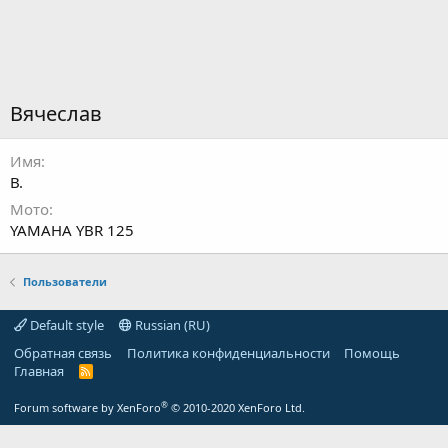
Вячеслав
Имя
В.
Мото
YAMAHA YBR 125
Пользователи
Default style
Russian (RU)
Обратная связь
Политика конфиденциальности
Помощь
Главная
R
S
S
®
Forum software by XenForo
© 2010-2020 XenForo Ltd.