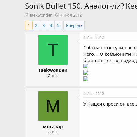
Sonik Bullet 150. Аналог-ли? K
А
Д
Taekwonden
4 Июл 2012
в
а
1
2
3
4
5
Вперёд
т
т
о
а
р
н
4 Июл 2012
т
а
T
Собсна сабж купил поза
е
ч
м
а
него, НО комьюнити ник
ы
л
бы знать точно, подхо
а
Taekwonden
Guest
4 Июл 2012
М
У Кащея спроси он все з
мотазар
Guest