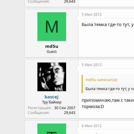
Сообщения
29,643
5 Июл 2012
M
Была темка где-то тут
md5u
Guest
5 Июл 2012
md5u написал(а):
Была темка где-то тут, 
kascej
припоминаю,там с таки
Тру байкер
тормоза:D
Регистрация
30 Сен 2007
Сообщения
29,643
6 Июл 2012