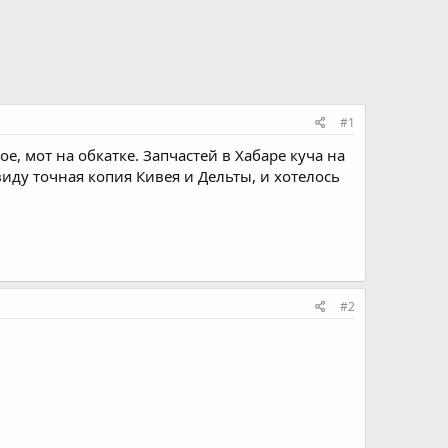
#1
е, мот на обкатке. Запчастей в Хабаре куча на
виду точная копия Кивея и Дельты, и хотелось
#2