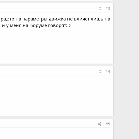
#3
сира,это на параметры движка не влияет,лишь на
к и у меня на форуме говорят:D
#4
#5