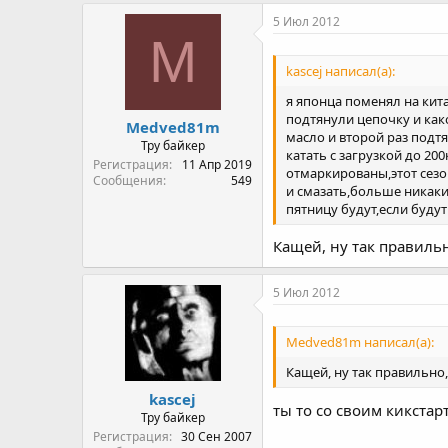
5 Июл 2012
M
kascej написал(а):
я японца поменял на кит
подтянули цепочку и как
Medved81m
масло и второй раз подт
Тру байкер
катать с загрузкой до 20
Регистрация
11 Апр 2019
отмаркированы,этот сезо
Сообщения
549
и смазать,больше никаки
пятницу будут,если буду
Кащей, ну так правильн
5 Июл 2012
Medved81m написал(а):
Кащей, ну так правильно,
kascej
ты то со своим кикстар
Тру байкер
Регистрация
30 Сен 2007