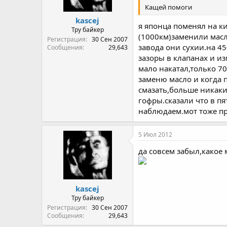
Кащей помоги
kascej
я японца поменял на к
Тру байкер
(1000км)заменили масло
Регистрация
30 Сен 2007
завода они сухии.на 4
Сообщения
29,643
зазоры в клапанах и и
мало накатал,только 7
заменю масло и когда 
смазать,больше никаки
гофры.сказали что в пя
наблюдаем.мот тоже пр
5 Июл 2012
да совсем забыл,какое 
kascej
Тру байкер
Регистрация
30 Сен 2007
Сообщения
29,643