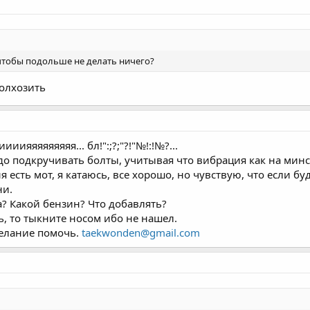
 чтобы подольше не делать ничего?
олхозить
яяяяяяяяя... бл!":;?;"?!"№!:!№?...
до подкручивать болты, учитывая что вибрация как на минск
я есть мот, я катаюсь, все хорошо, но чувствую, что если буд
ни.
а? Какой бензин? Что добавлять?
ть, то тыкните носом ибо не нашел.
желание помочь.
taekwonden@gmail.com