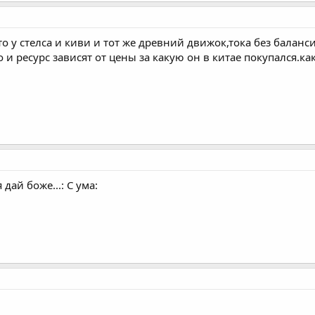
то у стелса и киви и тот же древний движок,тока без балан
 и ресурс зависят от цены за какую он в китае покупался.ка
дай боже...: С ума: