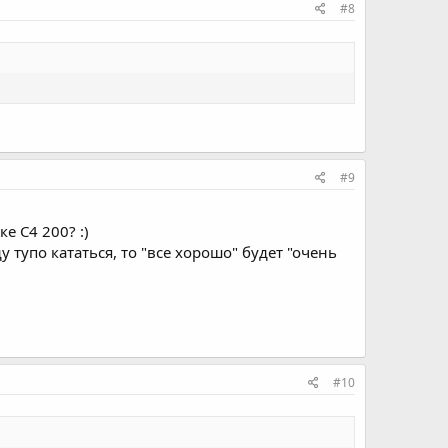
#8
#9
е С4 200? :)
у тупо кататься, то "все хорошо" будет "очень
#10