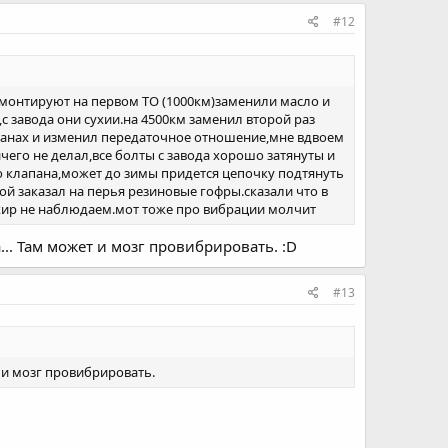
#12
ремонтируют на первом ТО (1000км)заменили масло и
с завода они сухии.на 4500км заменил второй раз
апанах и изменил передаточное отношение,мне вдвоем
чего не делал,все болты с завода хорошо затянуты и
ю клапана,может до зимы придется цепочку подтянуть
й заказал на перья резиновые гофры.сказали что в
ажир не наблюдаем.мот тоже про вибрации молчит
.. Там может и мозг провибрировать. :D
#13
т и мозг провибрировать.