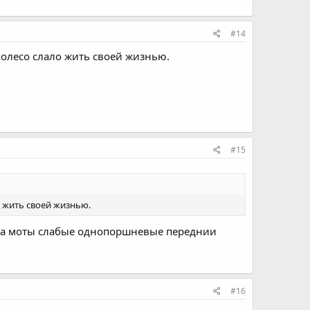
#14
колесо слало жить своей жизнью.
#15
о жить своей жизнью.
 на моты слабые однопоршневые переднии
#16