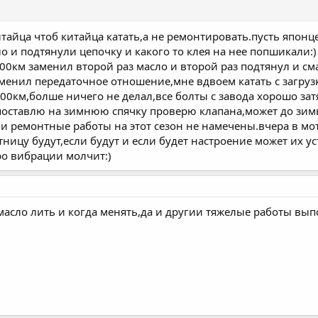
итайца чтоб китайца катать,а не ремонтировать.пусть япон
 и подтянули цепочку и какого то клея на нее попшикали:)
500км заменил второй раз масло и второй раз подтянул и с
зменил передаточное отношение,мне вдвоем катать с загруз
000км,болше ничего не делал,все болты с завода хорошо за
поставлю на зимнюю спячку проверю клапана,может до зим
и ремонтные работы на этот сезон не намечены.вчера в мо
тницу будут,если будут и если будет настроение может их 
о вибрации молчит:)
масло лить и когда менять,да и другии тяжелые работы вып