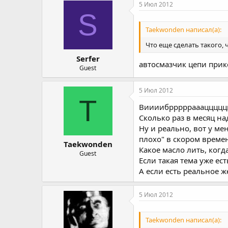
5 Июл 2012
S
Taekwonden написал(а):
Что еще сделать такого,
Serfer
автосмазчик цепи прик
Guest
5 Июл 2012
T
Виииибрррррааацццццииии
Сколько раз в месяц на
Ну и реально, вот у мен
плохо" в скором време
Taekwonden
Какое масло лить, когд
Guest
Если такая тема уже ес
А если есть реальное 
5 Июл 2012
Taekwonden написал(а):