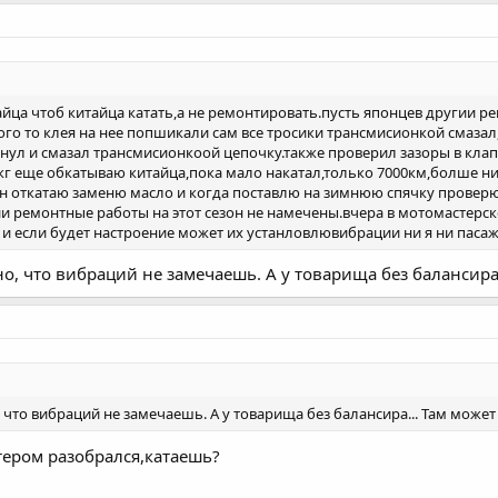
айца чтоб китайца катать,а не ремонтировать.пусть японцев другии 
ого то клея на нее попшикали сам все тросики трансмисионкой смазал,
янул и смазал трансмисионкоой цепочку.также проверил зазоры в кл
0кг еще обкатываю китайца,пока мало накатал,только 7000км,болше ни
н откатаю заменю масло и когда поставлю на зимнюю спячку провер
и ремонтные работы на этот сезон не намечены.вчера в мотомастерско
т и если будет настроение может их устанловлювибрации ни я ни пас
о, что вибраций не замечаешь. А у товарища без балансира.
 что вибраций не замечаешь. А у товарища без балансира... Там може
тером разобрался,катаешь?