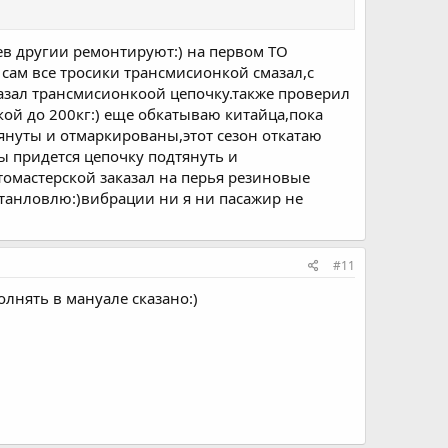
цев другии ремонтируют:) на первом ТО
 сам все тросики трансмисионкой смазал,с
мазал трансмисионкоой цепочку.также проверил
кой до 200кг:) еще обкатываю китайца,пока
тянуты и отмаркированы,этот сезон откатаю
ы придется цепочку подтянуть и
томастерской заказал на перья резиновые
устанловлю:)вибрации ни я ни пасажир не
#11
олнять в мануале сказано:)