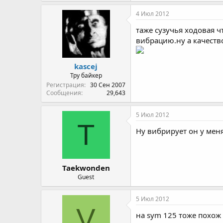
4 Июл 2012
таже сузучья ходовая ч
вибрацию.ну а качество
kascej
Тру байкер
Регистрация
30 Сен 2007
Сообщения
29,643
5 Июл 2012
T
Ну вибрирует он у меня 
Taekwonden
Guest
5 Июл 2012
V
на sym 125 тоже похож