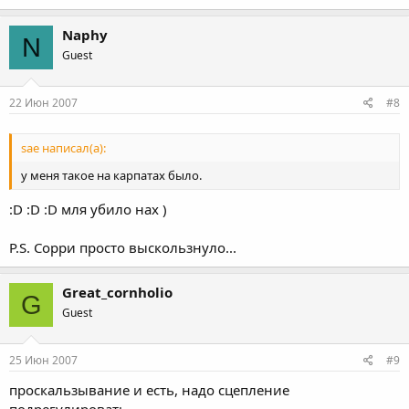
Naphy
N
Guest
22 Июн 2007
#8
sae написал(а):
у меня такое на карпатах было.
:D :D :D мля убило нах )
P.S. Сорри просто выскользнуло...
Great_cornholio
G
Guest
25 Июн 2007
#9
проскальзывание и есть, надо сцепление
подрегулировать.