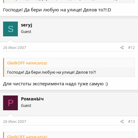
Господи! Да бери любую на улице! Делов то?!:D
seryj
S
Guest
26 Июн 2007
#12
GladkOFF написал(а):
Господи! Да бери любую на улице! Делов то?!
Для чистоты эксперимента надо туже самую :)
РоманЫч
Р
Guest
26 Июн 2007
#13
GladkOFF написал(а):