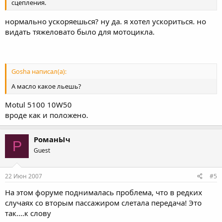
сцепления.
нормально ускоряешься? ну да. я хотел ускориться. но
видать тяжеловато было для мотоцикла.
Gosha написал(а):
А масло какое льешь?
Motul 5100 10W50
вроде как и положено.
РоманЫч
Р
Guest
22 Июн 2007
#5
На этом форуме поднималась проблема, что в редких
случаях со вторым пассажиром слетала передача! Это
так....к слову