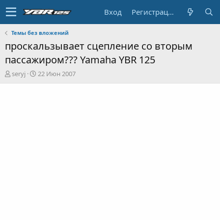
Вход
Регистрация
Темы без вложений
проскальзывает сцепление со вторым
пассажиром??? Yamaha YBR 125
А
Д
seryj
22 Июн 2007
в
а
т
т
о
а
р
н
т
а
е
ч
м
а
ы
л
а