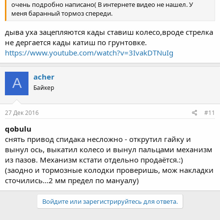
очень подробно написано( В интернете видео не нашел. У
меня баранный тормоз спереди.
дыва уха зацепляются кады ставиш колесо,вроде стрелка
не дергается кады катиш по грунтовке.
https://www.youtube.com/watch?v=3IvakDTNuIg
acher
A
Байкер
27 Дек 2016
#11
qobulu
снять привод спидака несложно - открутил гайку и
вынул ось, выкатил колесо и вынул пальцами механизм
из пазов. Механизм кстати отдельно продаётся.:)
(заодно и тормозные колодки проверишь, мож накладки
сточились...2 мм предел по мануалу)
Войдите или зарегистрируйтесь для ответа.