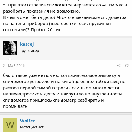
5. При этом стрелка спидометра дергается до 40 км/час и
разобрать показания не возможно.
В чем может быть дело? Что-то в механизме спидометра
на панели приборов (шестеренки, оси, пружинки
соскочили)? Пробег 20 тис.
kascej
Тру байкер
21 Май 2016
#2
было такое уже не помню когда,насекомое зимовку в
спидометре устроило и на китайце было.чтоб китаец не
ржавел первой зимой в тросик слишком много дегтя
напихал,тросиком дегтя и накрутило во внутренности
спидометра,пришлось спидометр разбирать и
промывать
Wolfer
W
Мотоциклист