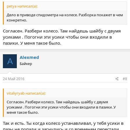
petya написал(а):
Дело в приводе спидометра на колесе. Разборка покажет в чем
конкретно.
Согласен. Разбери колесо. Там найдешь шайбу с двумя
усиками . Погогни эти усики чтобы они входили в
пазики. У меня такое было.
Alexmed
A
Байкер
24 Май 2016
#8
vitaliyryab написал(а):
Согласен. Разбери колесо. Там найдешь шайбу с двумя
усиками . Погогни эти усики чтобы они входили в пазики. У
меня такое было.
Так и есть. Ты когда колесо устанавливал, у тебя усики в
пазы не попали и загнулись и со временем перестали