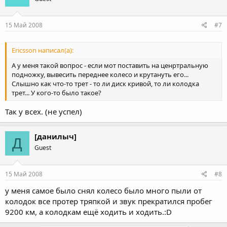
15 Май 2008
#7
Ericsson написал(а):
А у меня такой вопрос - если мот поставить на ценртральную
подножку, вывесить переднее колесо и крутануть его...
Слышно как что-то трет - то ли диск кривой, то ли колодка
трет... У кого-то было такое?
Так у всех. (не успел)
[данилыч]
Д
Guest
15 Май 2008
#8
у меня самое было снял колесо было много пыли от
колодок все протер тряпкой и звук прекратился пробег
9200 км, а колодкам ещё ходить и ходить.:D