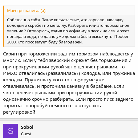
Маестро написал(а):
Собственно сабж. Такое впечатление, что сорвало накладку
колодки и скребет по металлу. Разбирать или это нормальное
явление ? Оговорюсь, ездил по асфальту в песок не лез, может
попадала вода, но давно уже должна была высохнуть. Пробег
2000. Кто посоветует, буду благодарен.
Скрип при торможении задним тормозом наблюдается у
многих. Если у тебя зверский скрежет без торможения и
при прокручивании рукой явно цепляет рывками, то
ИМХО отвалилась (развалилась?) колодка, или пружинка
колодки. Пружинка у кого-то на форуме уже
отваливалась, и проточила канавку в барабане. Если
явно цепляет рывками при прокручивании рукой -
однозначно срочно разбирать. Если просто писк заднего
тормоза - попробуй немного его отпустить
регулировкой.
Sobol
S
Guest