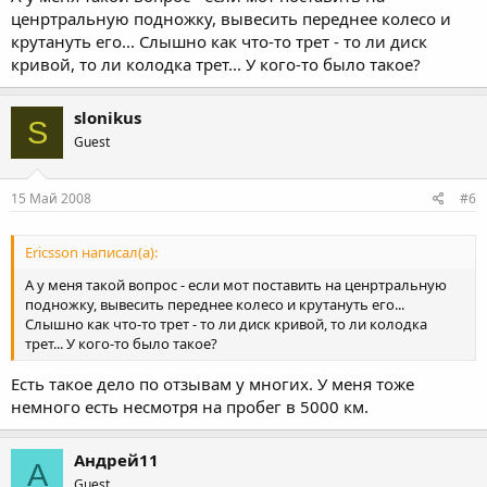
ценртральную подножку, вывесить переднее колесо и
крутануть его... Слышно как что-то трет - то ли диск
кривой, то ли колодка трет... У кого-то было такое?
slonikus
S
Guest
15 Май 2008
#6
Ericsson написал(а):
А у меня такой вопрос - если мот поставить на ценртральную
подножку, вывесить переднее колесо и крутануть его...
Слышно как что-то трет - то ли диск кривой, то ли колодка
трет... У кого-то было такое?
Есть такое дело по отзывам у многих. У меня тоже
немного есть несмотря на пробег в 5000 км.
Андрей11
А
Guest