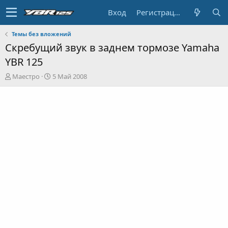
Вход
Регистрация
Темы без вложений
Скребущий звук в заднем тормозе Yamaha
YBR 125
А
Д
Маестро
5 Май 2008
в
а
т
т
о
а
р
н
т
а
е
ч
м
а
ы
л
а