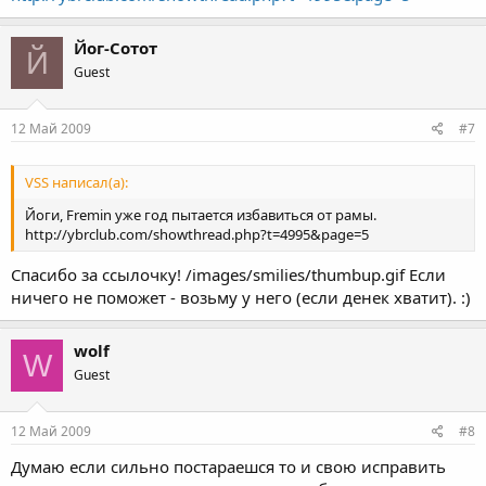
Йог-Сотот
Й
Guest
12 Май 2009
#7
VSS написал(а):
Йоги, Fremin уже год пытается избавиться от рамы.
http://ybrclub.com/showthread.php?t=4995&page=5
Спасибо за ссылочку! /images/smilies/thumbup.gif Если
ничего не поможет - возьму у него (если денек хватит). :)
wolf
W
Guest
12 Май 2009
#8
Думаю если сильно постараешся то и свою исправить