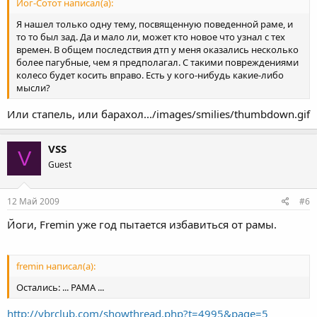
Йог-Сотот написал(а):
Я нашел только одну тему, посвященную поведенной раме, и
то то был зад. Да и мало ли, может кто новое что узнал с тех
времен. В общем последствия дтп у меня оказались несколько
более пагубные, чем я предполагал. С такими повреждениями
колесо будет косить вправо. Есть у кого-нибудь какие-либо
мысли?
Или стапель, или барахол.../images/smilies/thumbdown.gif
VSS
V
Guest
12 Май 2009
#6
Йоги, Fremin уже год пытается избавиться от рамы.
fremin написал(а):
Остались: ... РАМА ...
http://ybrclub.com/showthread.php?t=4995&page=5