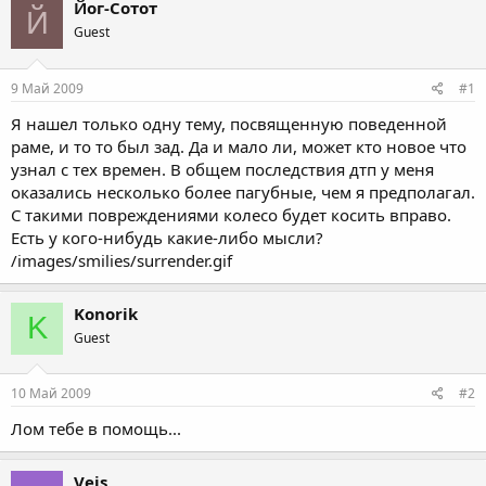
Йог-Сотот
Й
Guest
9 Май 2009
#1
Я нашел только одну тему, посвященную поведенной
раме, и то то был зад. Да и мало ли, может кто новое что
узнал с тех времен. В общем последствия дтп у меня
оказались несколько более пагубные, чем я предполагал.
С такими повреждениями колесо будет косить вправо.
Есть у кого-нибудь какие-либо мысли?
/images/smilies/surrender.gif
Konorik
K
Guest
10 Май 2009
#2
Лом тебе в помощь...
Veis