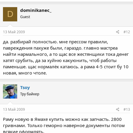
dominikanec_
D
Guest
13 Май 2009
#12
да. разбирай полностью. мне прессом правили,
павреждения пахуже были, гараздо. главно мастреа
найти нармального, а то щас все жестянщики тока денег
хатят срубить, да за хуйню какуюнить, чтоб работы
паменьше. щас нормалёк катаюсь. а рама 4-5 стоит бу 10
новая, много чтоле.
Tsoy
Тру байкер
13 Май 2009
#13
Раму новую в Ямахе купить можно как запчасть. 2800
гривнами. Только геморно наверное документы потом
всякие оформлять.