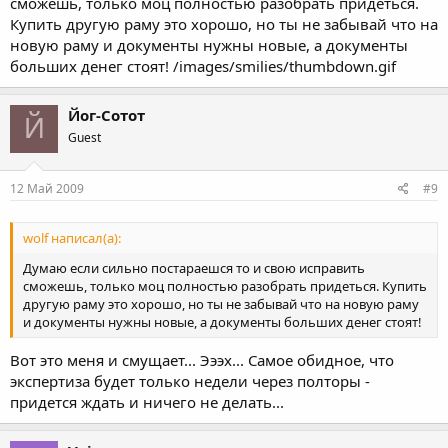
сможешь, только моц полностью разобрать придеться.
Купить другую раму это хорошо, но ты не забывай что на
новую раму и документы нужны новые, а документы
больших денег стоят! /images/smilies/thumbdown.gif
Йог-Сотот
Й
Guest
12 Май 2009
#9
wolf написал(а):
Думаю если сильно постараешся то и свою исправить
сможешь, только моц полностью разобрать придеться. Купить
другую раму это хорошо, но ты не забывай что на новую раму
и документы нужны новые, а документы больших денег стоят!
Вот это меня и смущает... Эээх... Самое обидное, что
экспертиза будет только недели через полторы -
придется ждать и ничего не делать...