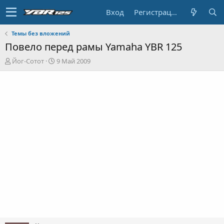
Вход
Регистрация
Темы без вложений
Повело перед рамы Yamaha YBR 125
А
Д
Йог-Сотот
9 Май 2009
в
а
т
т
о
а
р
н
т
а
е
ч
м
а
ы
л
а