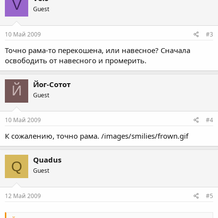
V
Guest
10 Май 2009
#3
Точно рама-то перекошена, или навесное? Сначала
освободить от навесного и промерить.
Йог-Сотот
Й
Guest
10 Май 2009
#4
К сожалению, точно рама. /images/smilies/frown.gif
Quadus
Q
Guest
12 Май 2009
#5