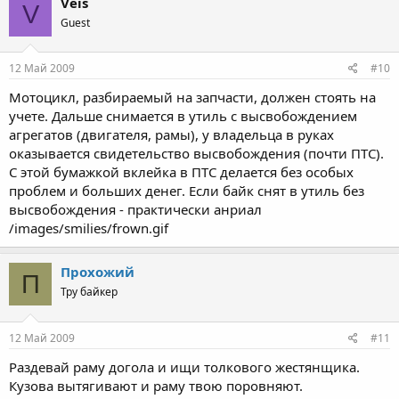
Veis
V
Guest
12 Май 2009
#10
Мотоцикл, разбираемый на запчасти, должен стоять на
учете. Дальше снимается в утиль с высвобождением
агрегатов (двигателя, рамы), у владельца в руках
оказывается свидетельство высвобождения (почти ПТС).
С этой бумажкой вклейка в ПТС делается без особых
проблем и больших денег. Если байк снят в утиль без
высвобождения - практически анриал
/images/smilies/frown.gif
Прохожий
П
Тру байкер
12 Май 2009
#11
Раздевай раму догола и ищи толкового жестянщика.
Кузова вытягивают и раму твою поровняют.