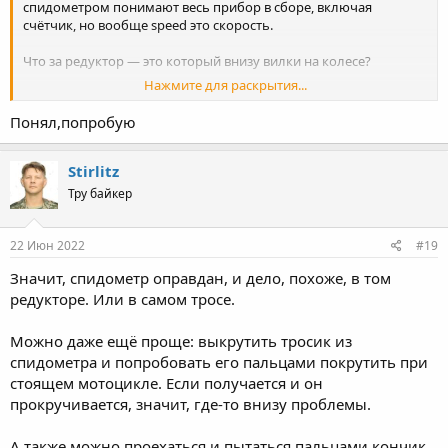
спидометром понимают весь прибор в сборе, включая
счётчик, но вообще speed это скорость.
Что за редуктор — это который внизу вилки на колесе?
Нажмите для раскрытия...
Я так и не понял, было ли проделано следующее:
Или покрутить переднее колесо, поставив мотоцикл на
Понял,попробую
центральную подставку.
Т.е. если вращать тросик, то стрелка показывает скорость, а
Stirlitz
километраж при этом не считается?
Тру байкер
22 Июн 2022
#19
Значит, спидометр оправдан, и дело, похоже, в том
редукторе. Или в самом тросе.
Можно даже ещё проще: выкрутить тросик из
спидометра и попробовать его пальцами покрутить при
стоящем мотоцикле. Если получается и он
прокручивается, значит, где-то внизу проблемы.
А также можно проехаться и пытаться пальцами кончик