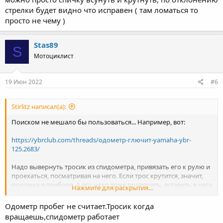
Именно спидометр скорость не показывает или одометр
стрелки будет видно что исправен ( там ломаться то
пробег не считает, или всё сразу?
просто не чему )
Stas89
S
Мотоциклист
19 Июн 2022
#6
Stirlitz написал(а):
Поиском не мешало бы пользоваться... Например, вот:
https://ybrclub.com/threads/одометр-глючит-yamaha-ybr-
125.2683/
Надо вывернуть тросик из спидометра, привязать его к рулю и
проехаться, посматривая на него. Если трос крутится, значит,
поломка в приборе. А его надо тоже проверить, вставить в него
Нажмите для раскрытия...
шуруповёрт или дрель и покрутить. Вообще, что перестало
работать, так и не ясно, даже после уточняющих вопросов.
Одометр пробег не считает.Тросик когда
Именно спидометр скорость не показывает или одометр
вращаешь,спидометр работает
пробег не считает, или всё сразу?