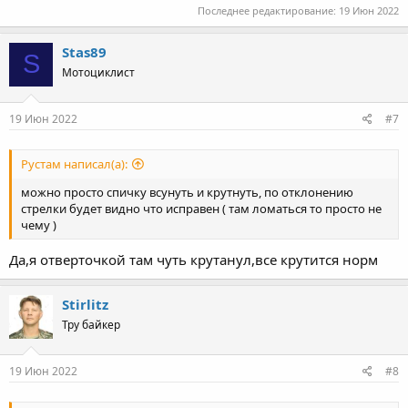
Последнее редактирование:
19 Июн 2022
Stas89
S
Мотоциклист
19 Июн 2022
#7
Рустам написал(а):
можно просто спичку всунуть и крутнуть, по отклонению
стрелки будет видно что исправен ( там ломаться то просто не
чему )
Да,я отверточкой там чуть крутанул,все крутится норм
Stirlitz
Тру байкер
19 Июн 2022
#8