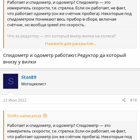
Работает и спидометр, и одометр? Спидометр — это
измеритель скорости, т.е. стрелка. Если он работает, не факт,
что работает одометр (он же счётчик пробега). Некоторые под
спидометром понимают весь прибор в сборе, включая
счётчик, но вообще speed это скорость.
Что за редуктор — это который внизу вилки на колесе?
Нажмите для раскрытия...
Я так и не понял, было ли проделано следующее:
Или покрутить переднее колесо, поставив мотоцикл на
Спидометр и одометр работают.Редуктор да который
центральную подставку.
внизу у вилки
Т.е. если вращать тросик, то стрелка показывает скорость, а
километраж при этом не считается?
Stas89
S
Мотоциклист
22 Июн 2022
#18
Stirlitz написал(а):
Работает и спидометр, и одометр? Спидометр — это
измеритель скорости, т.е. стрелка. Если он работает, не факт,
что работает одометр (он же счётчик пробега). Некоторые под