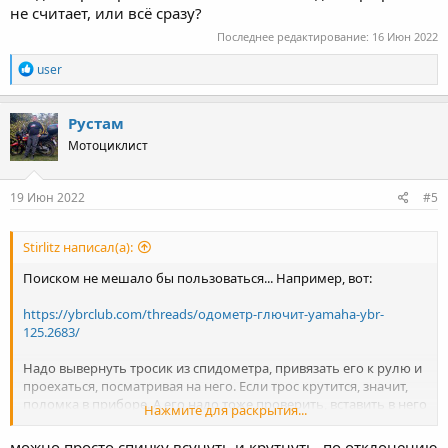
не считает, или всё сразу?
Последнее редактирование:
16 Июн 2022
R
user
e
a
c
Рустам
t
Мотоциклист
i
o
n
s
19 Июн 2022
#5
:
Stirlitz написал(а):
Поиском не мешало бы пользоваться... Например, вот:
https://ybrclub.com/threads/одометр-глючит-yamaha-ybr-
125.2683/
Надо вывернуть тросик из спидометра, привязать его к рулю и
проехаться, посматривая на него. Если трос крутится, значит,
поломка в приборе. А его надо тоже проверить, вставить в него
Нажмите для раскрытия...
шуруповёрт или дрель и покрутить. Вообще, что перестало
работать, так и не ясно, даже после уточняющих вопросов.
можно просто спичку всунуть и крутнуть, по отклонению