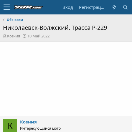
Вход
Регистрация
Обо всем
Николаевск-Волжский. Трасса P-229
А
Д
Ксения
10 Май 2022
в
а
т
т
о
а
р
н
т
а
е
ч
м
а
ы
л
а
Ксения
К
Интересующийся мото