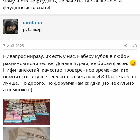
Чому ніхто не флудить, не радить? Війна війною, а
флудіння ж то святе!
bandana
Тру байкер
7 Май 2025
#3
Нивапрос ниразу, их есть у нас. Наберу кубов в любом
разумном количестве. Дядька Бурый, выбирай фасон.
Нифиганекетай, качество проверенное временем, кто
помнит тот в курсе, сделано на века как ИЖ Планета-5 но
лучше. Но дорого. Но форумчанам скидка (но не сильно
а немножко).