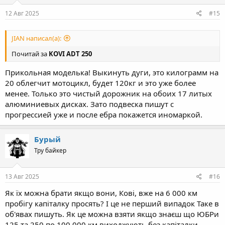
12 Авг 2025
#15
JIAN написал(а):
Почитай за
KOVI ADT 250
Прикольная моделька! Выкинуть дуги, это килограмм на
20 облегчит мотоцикл, будет 120кг и это уже более
менее. Только это чистый дорожник на обоих 17 литых
алюминиевых дисках. Зато подвеска пишут с
прогрессией уже и после ебра покажется иномаркой.
Бурый
Тру байкер
13 Авг 2025
#16
Як їх можна брати якщо вони, Кові, вже на 6 000 км
пробігу капіталку просять? І це не перший випадок Таке в
об'явах пишуть. Як це можна взяти якщо знаєш що ЮБРи
125 та 250 по 100 000 км виходжують без капіталки.