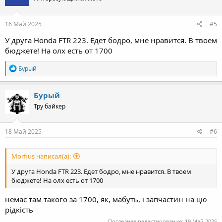
16 Май 2025
#5
У друга Honda FTR 223. Едет бодро, мне нравится. В твоем
бюджете! На олх есть от 1700
R
Бурый
e
a
c
Бурый
t
Тру байкер
i
o
n
s
18 Май 2025
#6
:
Morfius написал(а):
У друга Honda FTR 223. Едет бодро, мне нравится. В твоем
бюджете! На олх есть от 1700
немає там такого за 1700, як, мабуть, і запчастин на цю
рідкість
Последнее редактирование:
19 Май 2025