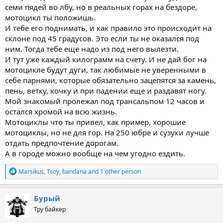
семи пядей во лбу, но в реальных горах на бездоре,
мотоцикл ты положишь.
И тебе его поднимать, и как правило это происходит на
склоне под 45 градусов. Это если ты не оказался под
ним. Тогда тебе еще надо из под него вылезти.
И тут уже каждый килограмм на счету. И не дай бог на
мотоцикле будут дуги, так любимые не уверенными в
себе парнями, которые обязательно зацепятся за камень,
пень, ветку, кочку и при падении еще и раздавят ногу.
Мой знакомый пролежал под трансальпом 12 часов и
остался хромой на всю жизнь.
Мотоциклы что ты привел, как пример, хорошие
мотоциклы, но не для гор. На 250 юбре и сузуки лучше
отдать предпочтение дорогам.
А в городе можно вообще на чем угодно ездить.
R
Marsikus
,
Tsoy
,
bandana
and 1 other person
e
a
c
Бурый
t
Тру байкер
i
o