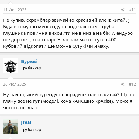
11 Июн 2025
#11
Не купив. скремблер звичайно красивий але ж китай. )
Біда в тому що мені ендуро подобаються - труба
глушника повинна виходити не в низ а на бік. А ендуро
ще дорожчі, хоч і старі. У вас там максі скутер 400
кубовий відкопати ще можна Сузукі чи Ямаху.
Бурый
Тру байкер
26 Июл 2025
#12
Ну ладно, який турендуро порадите, навіть китай? Що не
гляну все не гут (моделі, хоча кАнЄшно крАсівІ). Може я
чогось не знаю.
JIAN
Тру байкер