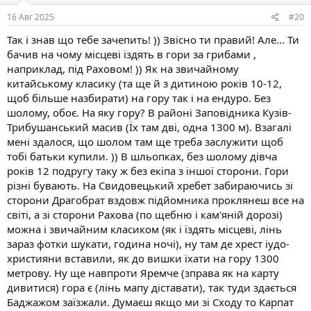
n
s
16 Авг 2025
#20
:
Так і знав що тебе зачепить! )) Звісно ти правий! Але... Ти
бачив на чому місцеві їздять в гори за грибами ,
наприклад, під Раховом! )) Як на звичайному
китайському класику (та ще й з дитиною років 10-12,
щоб більше назбирати) на гору так і на ендуро. Без
шолому, обоє. На яку гору? В районі Заповідника Кузів-
Трибушанський масив (Їх там дві, одна 1300 м). Взагалі
мені здалося, що шолом там ще треба заслужити щоб
тобі батьки купили. )) В шльопках, без шолому дівча
років 12 подругу таку ж без екіпа з іншої сторони. Гори
різні бувають. На Свидовецький хребет забираючись зі
сторони Драгобрат вздовж підйомника проклянеш все на
світі, а зі сторони Рахова (по щебню і кам'яній дорозі)
можна і звичайним класиком (як і їздять місцеві, лінь
зараз фотки шукати, година ночі), ну там де хрест іудо-
християни вставили, як до вишки їхати на гору 1300
метрову. Ну ще навпроти Яремче (зправа як на карту
дивитися) гора є (лінь мапу діставати), так туди здається
Баджажом заїзжали. Думаєш якщо ми зі Сходу то Карпат