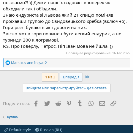
не знаємо?! )) Деяки наші їх вздовж і впоперек як
обходили так і обїздили...
Знаю ендуриста зі Львова який 21 спицю поміняв
проїхавши групою до Свидовецького хребка (включно).
Гори різні бувають як і дороги на них.
Звісно мот в гори повинен бути легкий ендурик, а не
туринди 200 кілограмові.
P.S. Про Говерлу, Петрос, Піп Іван мова не йшла. ))
Последнее редактирование:
16 Авг 2025
R
Marsikus
and
Ingvar2
e
a
c
Last
1 из 3
Вперёд
t
i
Войдите или зарегистрируйтесь для ответа.
o
n
s
Facebook
Twitter
Reddit
Pinterest
Tumblr
WhatsApp
Электронная
Ссылка
Поделиться:
:
Куплю
Default style
Russian (RU)