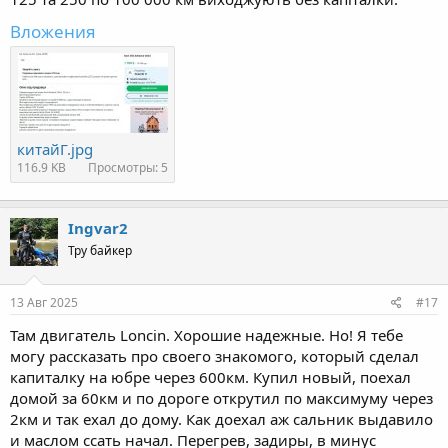
Вложения
китайГ.jpg
116.9 KB
Просмотры: 5
Ingvar2
Тру байкер
13 Авг 2025
#17
Там двигатель Loncin. Хорошие надежные. Но! Я тебе
могу рассказать про своего знакомого, который сделал
капиталку на юбре через 600км. Купил новый, поехал
домой за 60км и по дороге открутил по максимуму через
2км и так ехал до дому. Как доехал аж сальник выдавило
и маслом ссать начал. Перегрев, задиры, в минус