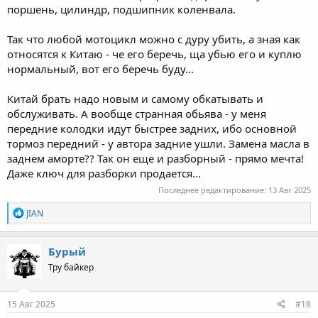
поршень, цилиндр, подшипник коленвала.
Так что любой мотоцикл можно с дуру убить, а зная как
относятся к Китаю - че его беречь, ща убью его и куплю
нормальный, вот его беречь буду...
Китай брать надо новым и самому обкатывать и
обслуживать. А вообще странная обьява - у меня
передние колодки идут быстрее задних, ибо основной
тормоз передний - у автора задние ушли. Замена масла в
заднем аморте?? Так он еще и разборный - прямо мечта!
Даже ключ для разборки продается...
Последнее редактирование:
13 Авг 2025
R
JIAN
e
a
c
Бурый
t
Тру байкер
i
o
n
s
15 Авг 2025
#18
: