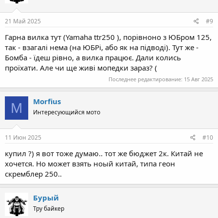
o
n
s
21 Май 2025
#9
:
Гарна вилка тут (Yamaha ttr250 ), порівноно з ЮБром 125,
так - взагалі нема (на ЮБРі, або як на підводі). Тут же -
Бомба - їдеш рівно, а вилка працює. Дали колись
проїхати. Але чи ще живі мопедки зараз? (
Последнее редактирование:
15 Авг 2025
Morfius
M
Интересующийся мото
11 Июн 2025
#10
купил ?) я вот тоже думаю.. тот же бюджет 2к. Китай не
хочется. Но может взять ноый китай, типа геон
скремблер 250..
Бурый
Тру байкер