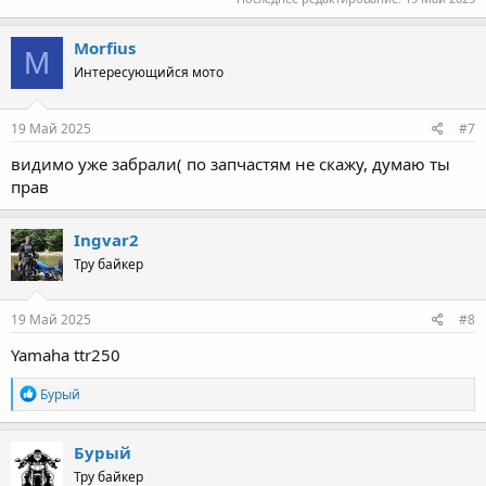
Morfius
M
Интересующийся мото
19 Май 2025
#7
видимо уже забрали( по запчастям не скажу, думаю ты
прав
Ingvar2
Тру байкер
19 Май 2025
#8
Yamaha ttr250
R
Бурый
e
a
c
Бурый
t
Тру байкер
i