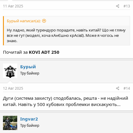
11 Авг 2025
#13
Бурый написал(а):
Ну ладно, який турендуро порадите, навіть китай? Що не гляну
все не гут (моделі, хоча кАнЄшно крАсівІ). Може я чогось не
знаю.
Почитай за
KOVI ADT 250
Бурый
Тру байкер
12 Авг 2025
#14
Дуги (система захисту) сподобалась, решта - не надійний
китай. Навіть у 500 кубових проблемки вискакують...
Ingvar2
Тру байкер