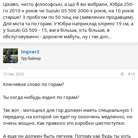
Цікаво, чисто філософські, а що б ви вибрали, Юбра 250-
го 2010-х років чи Suzuki GS 500 2000-х років, на 10 років
старше? З пробігом по 50 тищ км (заявлених продавцем).
Для міста та по горам. У Юбра наприклад кліренс 19 см, а
у Suzuki GS 500 - 15, вага більша, їсть більше, в
обслуговуванні - дорожче мабуть, ну і так ділі...
Ingvar2
Тру байкер
15 Авг 2025
#19
Ключевое слово по горам?
Ты когда нибудь ездил по горам?
Так вот - мотоцикл для гор должен иметь специальную 1
передачу, на которой он едет ну оооочень медленно, но
очень мощно. Как правило это коробки шестиступки.
А еще он должен быть легким. Потому как будь ты хоть