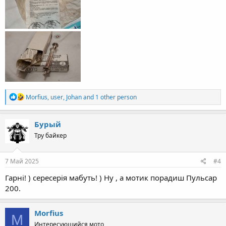
R
Morfius
,
user
,
Johan
and 1 other person
e
a
c
Бурый
t
Тру байкер
i
o
n
s
7 Май 2025
#4
:
Гарні! ) сересерія мабуть! ) Ну , а мотик порадиш Пульсар
200.
Morfius
M
Интересующийся мото