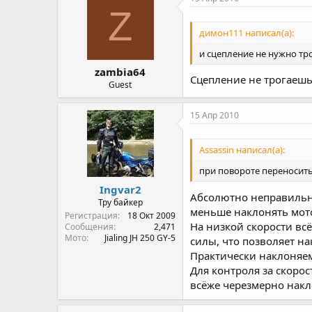
Z
димон111 написал(а):
и сцепление не нужно тр
zambia64
Сцепление не трогаешь
Guest
15 Апр 2010
Assassin написал(а):
при повороте переносить
Ingvar2
Абсолютно неправильно
Тру байкер
меньше наклонять мото
Регистрация
18 Окт 2009
На низкой скорости вс
Сообщения
2,471
Мото
Jialing JH 250 GY-5
силы, что позволяет на
Практически наклоняем
Для контроля за скоро
всёже черезмерно накл