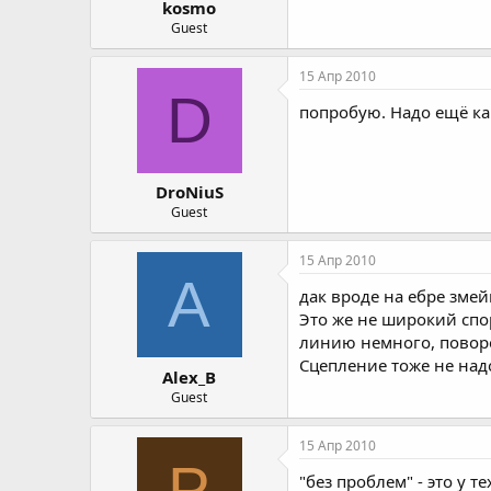
kosmo
Guest
15 Апр 2010
D
попробую. Надо ещё как
DroNiuS
Guest
15 Апр 2010
A
дак вроде на ебре змей
Это же не широкий спор
линию немного, поворот
Сцепление тоже не над
Alex_B
Guest
15 Апр 2010
P
"без проблем" - это у т