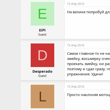
15 Апр 2010
E
На велике попробуй для
EiPi
Guest
15 Апр 2010
D
Самое главное-то не на
змейку, восьмерку очен
проехать змейку, ни ра
поэтому и сдал сразу, ч
Desperado
упражнения. Удачи!
Guest
15 Апр 2010
L
Просто наклоняя мотоц