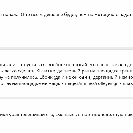
 начала. Оно все ж дешевле будет, чем на мотоцикле падать
писали - отпусти газ...вообще не трогай его после начала д
ь легко сделать. Я сам когда первый раз на площадке трени
зу не получилось. Ебрик (да и не он один) дерганный немно
то газ на площадке не мацал/images/smilies/rolleyes.gif - п
икл уравновешивай его, смещаясь в противоположную нак