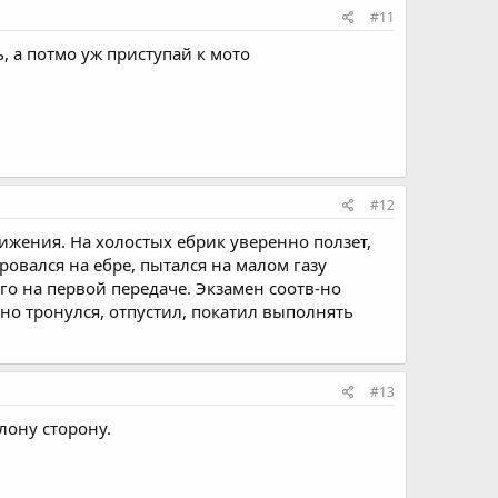
#11
, а потмо уж приступай к мото
#12
вижения. На холостых ебрик уверенно ползет,
ровался на ебре, пытался на малом газу
го на первой передаче. Экзамен соотв-но
лавно тронулся, отпустил, покатил выполнять
#13
лону сторону.