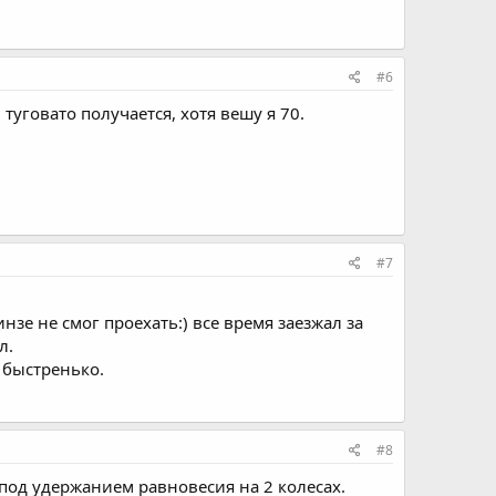
#6
туговато получается, хотя вешу я 70.
#7
зе не смог проехать:) все время заезжал за
л.
 быстренько.
#8
ен под удержанием равновесия на 2 колесах.