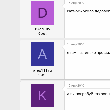
15 Апр 2010
D
катаюсь около Ледовог
DroNiuS
Guest
15 Апр 2010
A
я там частенько проез
alex111ru
Guest
15 Апр 2010
K
а ты попробуй газ ров