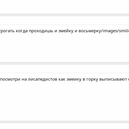
рогать когда проходишь и змейку и восьмерку/images/smilie
я,посмотри на лисапедистов как змеику в горку выписываю