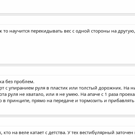
 то научится перекидывать вес с одной стороны на другую, 
ка без проблем.
т с упиранием руля в пластик или толстый дорожник. На нин
а руля не хватало, или я не умею. На апаче с 1 раза проеха
о в принципе, прямо на передаче и тормозить и прибавлять
ех, кто на веле катает с детства. У тех вестибулярный заточ