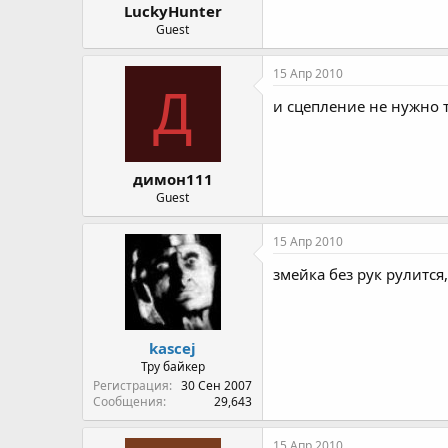
LuckyHunter
Guest
15 Апр 2010
Д
и сцепление не нужно т
димон111
Guest
15 Апр 2010
змейка без рук рулитс
kascej
Тру байкер
Регистрация
30 Сен 2007
Сообщения
29,643
15 Апр 2010