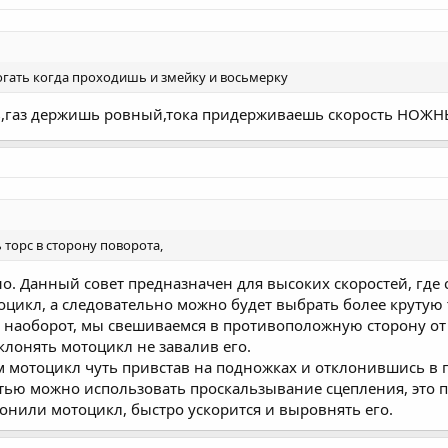
огать когда проходишь и змейку и восьмерку
,газ держишь ровный,тока придерживаешь скорость НОЖНЫМ
 торс в сторону поворота,
. Данный совет предназначен для высоких скоростей, где 
цикл, а следовательно можно будет выбрать более крутую
ё наоборот, мы свешиваемся в противоположную сторону от
клонять мотоцикл не завалив его.
 мотоцикл чуть привстав на подножках и отклонившись в
стью можно использовать проскальзывание сцепления, это п
онили мотоцикл, быстро ускорится и выровнять его.