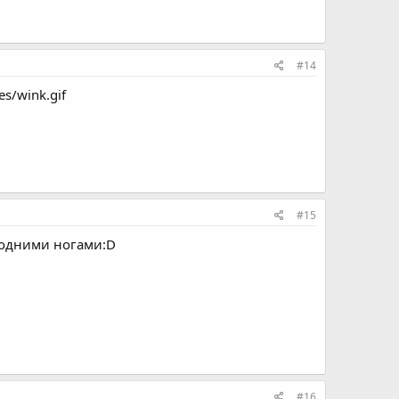
#14
s/wink.gif
#15
т одними ногами:D
#16