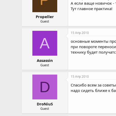
А если ваще новичок -
Тут главное практика!
Propeller
Guest
15 Апр 2010
A
основные моменты прох
при повороте переноси
технику будет получатс
Assassin
Guest
15 Апр 2010
D
Спасибо всем за советы
надо сидеть ближе к ба
DroNiuS
Guest