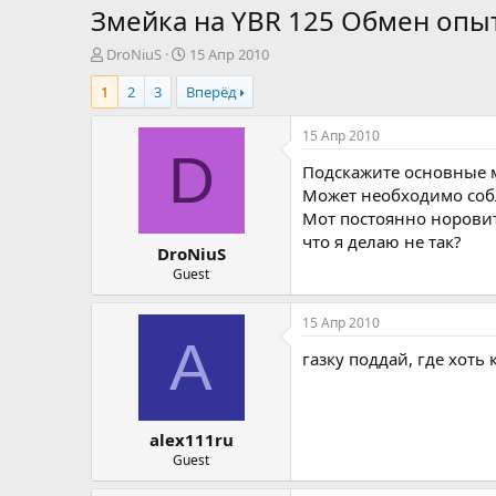
Змейка на YBR 125 Обмен оп
А
Д
DroNiuS
15 Апр 2010
в
а
1
2
3
Вперёд
т
т
о
а
р
н
15 Апр 2010
т
а
D
Подскажите основные м
е
ч
м
а
Может необходимо собл
ы
л
Мот постоянно норовит
а
что я делаю не так?
DroNiuS
Guest
15 Апр 2010
A
газку поддай, где хоть
alex111ru
Guest