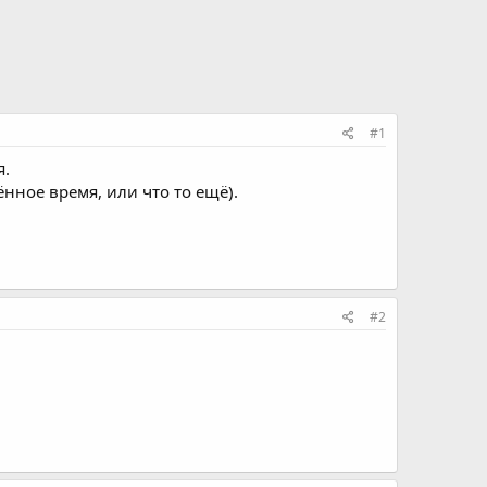
#1
я.
нное время, или что то ещё).
#2