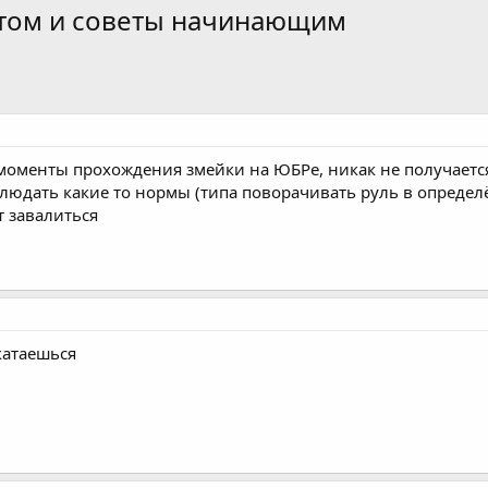
ытом и советы начинающим
оменты прохождения змейки на ЮБРе, никак не получаетс
юдать какие то нормы (типа поворачивать руль в определё
 завалиться
 катаешься