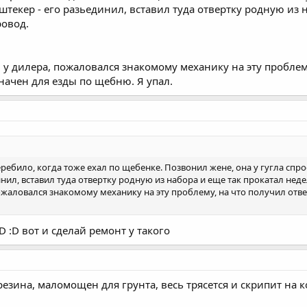
штекер - его разьединил, вставил туда отвертку родную из 
ровод.
л у дилера, пожаловался знакомому механику на эту пробле
начен для езды по щебню. Я упал.
ебило, когда тоже ехал по щебенке. Позвонил жене, она у гугла спро
инил, вставил туда отвертку родную из набора и еще так прокатал неде
ожаловался знакомому механику на эту проблему, на что получил отв
 :D вот и сделай ремонт у такого
я резина, маломощен для грунта, весь трясется и скрипит на 