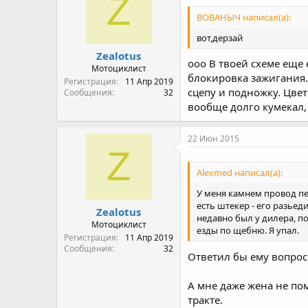
Z
ВОВАНЫЧ написал(а):
вот,дерзай
Zealotus
ооо В твоей схеме еще 
Мотоциклист
блокировка зажигания. 
Регистрация
11 Апр 2019
сцепу и подножку. Цвет
Сообщения
32
вообще долго кумекал, 
22 Июн 2015
Z
Alexmed написал(а):
У меня камнем провод пер
есть штекер - его разьед
Zealotus
недавно был у дилера, п
Мотоциклист
езды по щебню. Я упал.
Регистрация
11 Апр 2019
Сообщения
32
Ответил бы ему вопрос
А мне даже жена не пом
тракте.