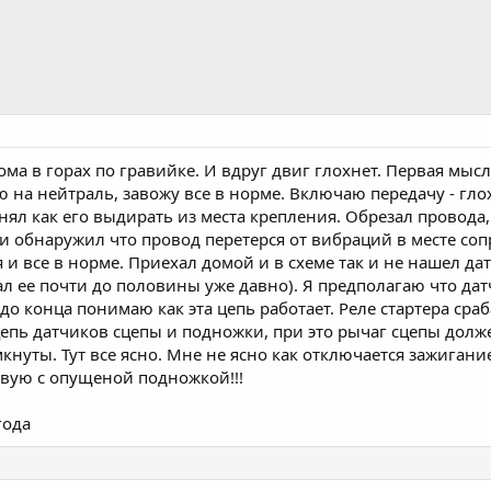
дома в горах по гравийке. И вдруг двиг глохнет. Первая мысл
 на нейтраль, завожу все в норме. Включаю передачу - гло
понял как его выдирать из места крепления. Обрезал провода
и обнаружил что провод перетерся от вибраций в месте с
я и все в норме. Приехал домой и в схеме так и не нашел 
л ее почти до половины уже давно). Я предполагаю что дат
 до конца понимаю как эта цепь работает. Реле стартера ср
цепь датчиков сцепы и подножки, при это рычаг сцепы долж
кнуты. Тут все ясно. Мне не ясно как отключается зажиган
вую с опущеной подножкой!!!
года