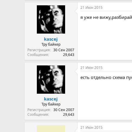
a
c
21 Июн 2015
t
i
я уже не вижу,разбирай
o
n
s
:
kascej
Тру байкер
Регистрация
30 Сен 2007
Сообщения
29,643
21 Июн 2015
есть отдельно схема пу
kascej
Тру байкер
Регистрация
30 Сен 2007
Сообщения
29,643
21 Июн 2015