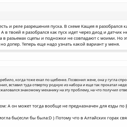
есть и реле разрешения пуска. В схеме Кащея я разобрался к
А в твоей я разобрался как пуск идет через диод и датчик н
а в разьемах сцепы и подножки не совпадают с моими. Но э
но допер. Теперь еще надо узнать какой вариант у меня.
ебило, когда тоже ехал по щебенке. Позвонил жене, она у гугла спро
инил, вставил туда отвертку родную из набора и еще так прокатал неде
ожаловался знакомому механику на эту проблему, на что получил отв
ом: А он может тогда вообще не предназначен для езды по
огла бы(если бы была:D ) Потому что в Алтайских горах свя