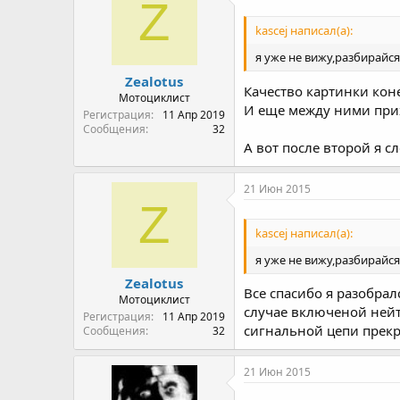
Z
kascej написал(а):
я уже не вижу,разбирайся
Zealotus
Качество картинки коне
Мотоциклист
И еще между ними прих
Регистрация
11 Апр 2019
Сообщения
32
А вот после второй я сл
21 Июн 2015
Z
kascej написал(а):
я уже не вижу,разбирайся
Zealotus
Все спасибо я разобрал
Мотоциклист
случае включеной нейт
Регистрация
11 Апр 2019
сигнальной цепи прекр
Сообщения
32
21 Июн 2015