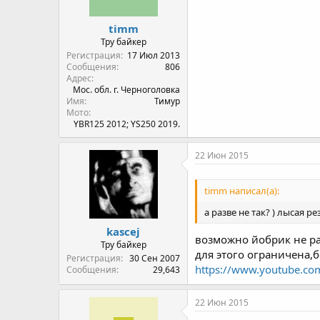
timm
Тру байкер
Регистрация
17 Июл 2013
Сообщения
806
Адрес
Мос. обл. г. Черноголовка
Имя
Тимур
Мото
YBR125 2012; YS250 2019.
22 Июн 2015
timm написал(а):
а разве не так? ) лысая р
kascej
возможно йобрик не рас
Тру байкер
для этого ограничена,бе
Регистрация
30 Сен 2007
https://www.youtube.c
Сообщения
29,643
22 Июн 2015