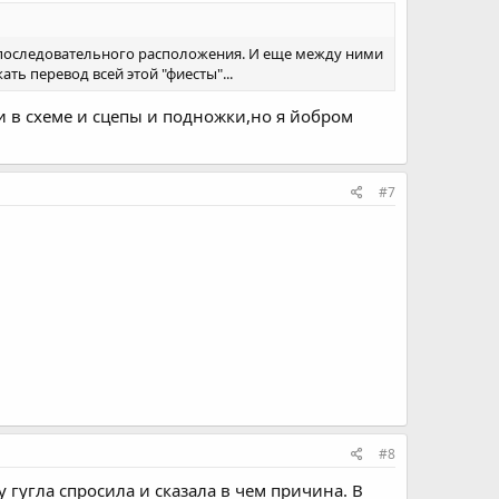
но последовательного расположения. И еще между ними
ать перевод всей этой "фиесты"...
и в схеме и сцепы и подножки,но я йобром
#7
#8
 гугла спросила и сказала в чем причина. В