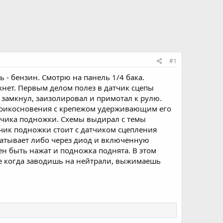
#1
ь - бензин. Смотрю на панель 1/4 бака.
хнет. Первым делом полез в датчик сцепы
, замкнул, заизолировал и примотал к рулю.
оприкосновения с крепежом удерживающим его
датчика подножки. Схемы выдирал с темы
чик подножки стоит с датчиком сцепления
абатывает либо через диод и включенную
ен быть нажат и подножка поднята. В этом
ие когда заводишь на нейтрали, выжимаешь