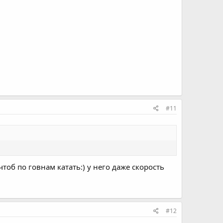
#11
тоб по говнам катать:) у него даже скорость
#12