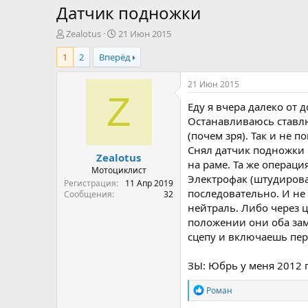
Датчик подножки
А
Д
Zealotus
21 Июн 2015
в
а
1
2
Вперёд
т
т
о
а
р
н
21 Июн 2015
т
а
Z
Еду я вчера далеко от 
е
ч
м
а
Останавливаюсь ставлю
ы
л
(почем зря). Так и не 
а
Снял датчик подножки 
Zealotus
на раме. Та же операци
Мотоциклист
Электрофак (штудирова
Регистрация
11 Апр 2019
последовательно. И не
Сообщения
32
нейтраль. Либо через 
положении они оба зам
сцепу и включаешь пер
ЗЫ: Юбрь у меня 2012 
R
Роман
e