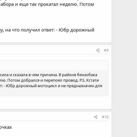
набора и еще так прокатал неделю. Потом
му, на что получил ответ: - Юбр дорожный
#9
сила и сказала в чем причина. В районе бензобака
лю. Потом добрался и перепоял провод. P.S. Кстати
ет: - Юбр дорожный мотоцикл и не предназначен для
#10
кочках