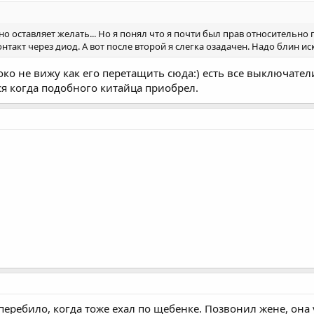
но оставляет желать... Но я понял что я почти был прав относитель
нтакт через диод. А вот после второй я слегка озадачен. Надо блин иск
око не вижу как его перетащить сюда:) есть все выключател
ся когда подобного китайца приобрел.
еребило, когда тоже ехал по щебенке. Позвонил жене, она у