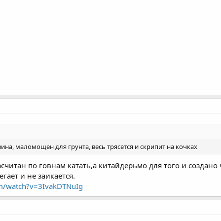
езина, маломощен для грунта, весь трясется и скрипит на кочках
читан по говнам катать,а китайдерьмо для того и создано ч
гает и не заикается.
om/watch?v=3IvakDTNuIg