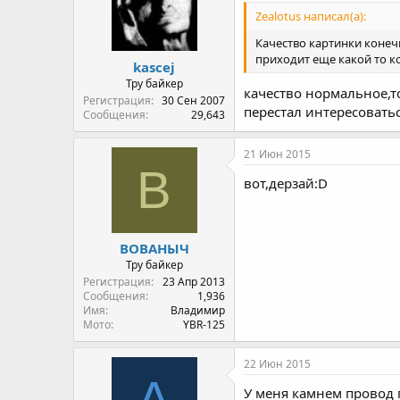
Zealotus написал(а):
Качество картинки конеч
приходит еще какой то ко
kascej
Тру байкер
качество нормальное,т
Регистрация
30 Сен 2007
перестал интересовать
Сообщения
29,643
21 Июн 2015
В
вот,дерзай:D
ВОВАНЫЧ
Тру байкер
Регистрация
23 Апр 2013
Сообщения
1,936
Имя
Владимир
Мото
YBR-125
22 Июн 2015
A
У меня камнем провод п