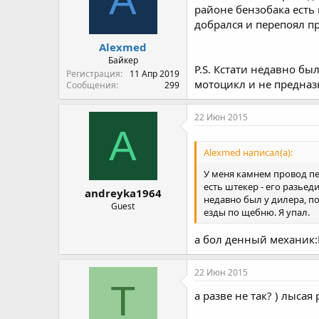
районе бензобака есть 
добрался и перепоял п
Alexmed
Байкер
P.S. Кстати недавно бы
Регистрация
11 Апр 2019
мотоцикл и не предназ
Сообщения
299
22 Июн 2015
A
Alexmed написал(а):
У меня камнем провод пер
есть штекер - его разьед
andreyka1964
недавно был у дилера, п
Guest
езды по щебню. Я упал.
а бол денный механик:D
22 Июн 2015
T
а разве не так? ) лыса