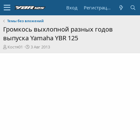
Вход
Регистрация
Темы без вложений
Громкось выхлопной разных годов
выпуска Yamaha YBR 125
А
Д
Костя01
3 Авг 2013
в
а
т
т
о
а
р
н
т
а
е
ч
м
а
ы
л
а