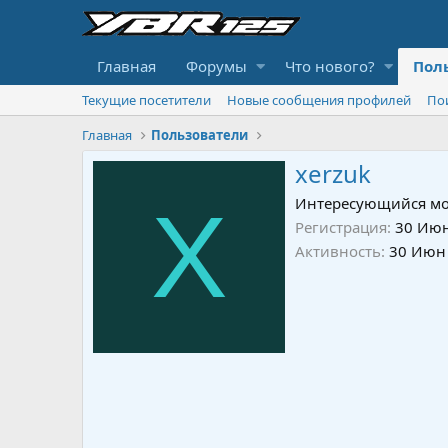
Главная
Форумы
Что нового?
Пол
Текущие посетители
Новые сообщения профилей
По
Главная
Пользователи
xerzuk
X
Интересующийся мо
Регистрация
30 Июн
Активность
30 Июн