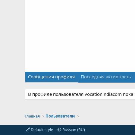
Сообщения профиля
Последняя активность
В профиле пользователя vocationindiacom пока
Главная
Пользователи
Default style
Russian (RU)