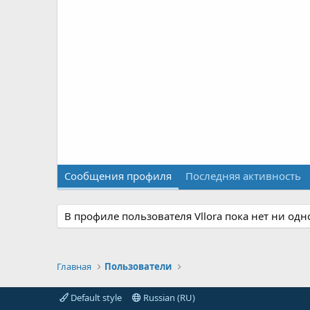
Сообщения профиля
Последняя активность
В профиле пользователя Vllora пока нет ни од
Главная
Пользователи
Default style
Russian (RU)