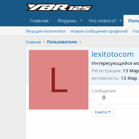
Главная
Форумы
Что нового?
Пол
Текущие посетители
Новые сообщения профилей
По
Главная
Пользователи
lexitotocom
L
Интересующийся мо
Регистрация
13 Мар
Активность
13 Мар
Сообщения
0
Найти