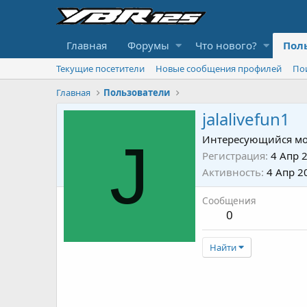
Главная
Форумы
Что нового?
Пол
Текущие посетители
Новые сообщения профилей
По
Главная
Пользователи
jalalivefun1
J
Интересующийся мо
Регистрация
4 Апр 
Активность
4 Апр 2
Сообщения
0
Найти