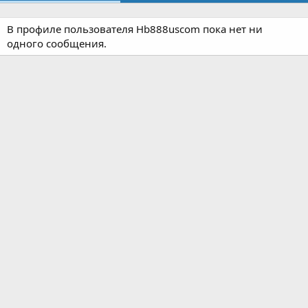
В профиле пользователя Hb888uscom пока нет ни
одного сообщения.