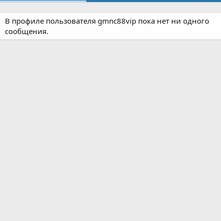
В профиле пользователя gmnc88vip пока нет ни одного
сообщения.