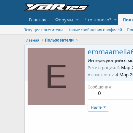
Главная
Форумы
Что нового?
Пол
Текущие посетители
Новые сообщения профилей
По
Главная
Пользователи
emmaamelia
E
Интересующийся мо
Регистрация
4 Мар 
Активность
4 Мар 2
Сообщения
0
Найти