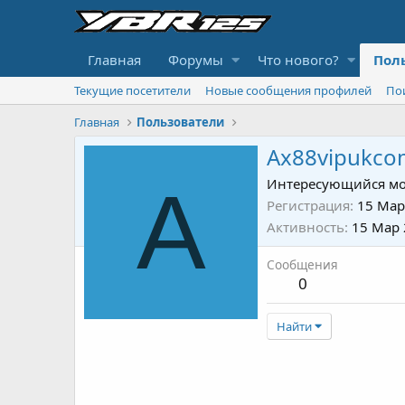
Главная
Форумы
Что нового?
Пол
Текущие посетители
Новые сообщения профилей
По
Главная
Пользователи
Ax88vipukco
A
Интересующийся мо
Регистрация
15 Мар
Активность
15 Мар
Сообщения
0
Найти