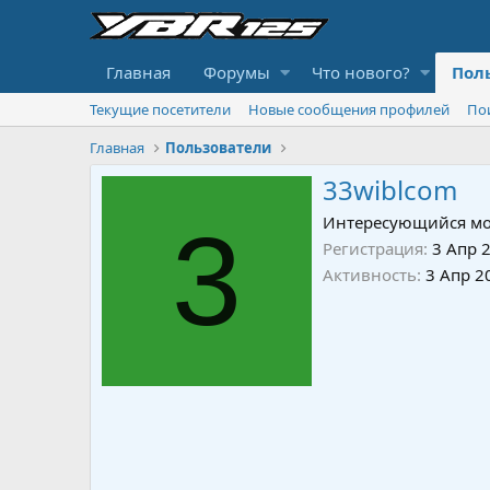
Главная
Форумы
Что нового?
Пол
Текущие посетители
Новые сообщения профилей
По
Главная
Пользователи
33wiblcom
3
Интересующийся мо
Регистрация
3 Апр 
Активность
3 Апр 2